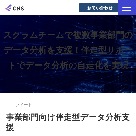
お問い合わせ
サービス一覧
導入事例
スクラムチームで複数事業部門の
Blog
データ分析を支援！伴走型サポー
トでデータ分析の自走化を実現
ツイート
事業部門向け伴走型データ分析支
援