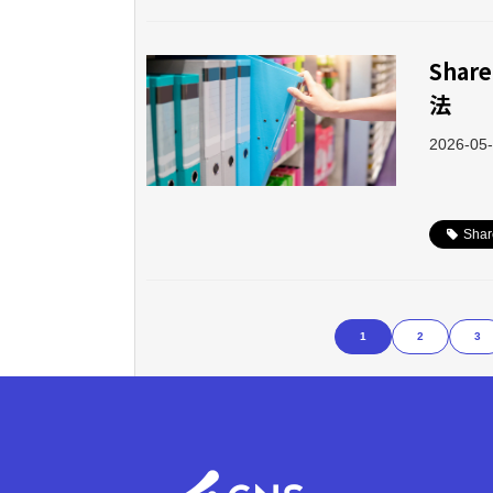
Sha
法
2026-05
Shar
1
2
3