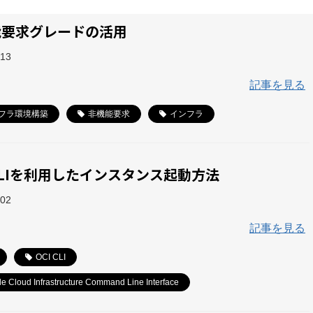
能要求グレードの活用
-13
記事を見る
フラ環境構築
非機能要求
インフラ
 CLIを利用したインスタンス起動方法
-02
記事を見る
OCI CLI
le Cloud Infrastructure Command Line Interface