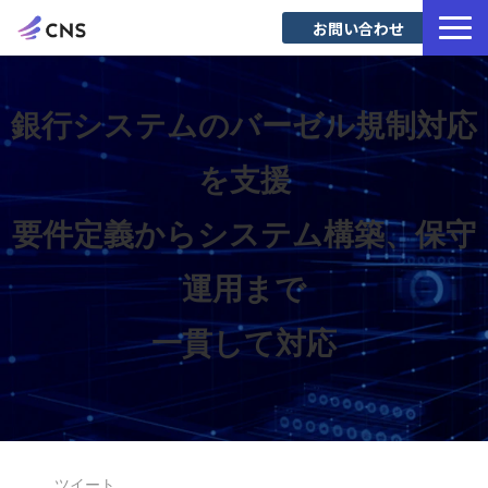
お問い合わせ
サービス一覧
導入事例
銀行システムのバーゼル規制対応
Blog
を支援
要件定義からシステム構築、保守
運用まで
一貫して対応
ツイート