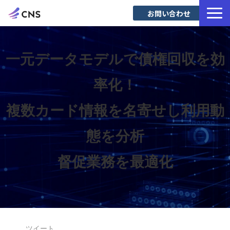
お問い合わせ
サービス一覧
導入事例
一元データモデルで債権回収を効
Blog
率化！
複数カード情報を名寄せし利用動
態を分析
督促業務を最適化
ツイート