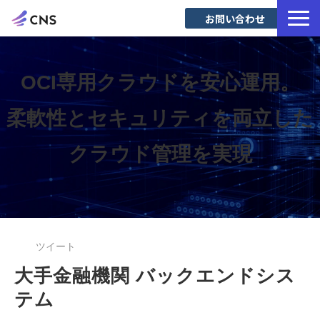
お問い合わせ
サービス一覧
導入事例
OCI専用クラウドを安心運用。
Blog
柔軟性とセキュリティを両立した
クラウド管理を実現
ツイート
大手金融機関 バックエンドシス
テム