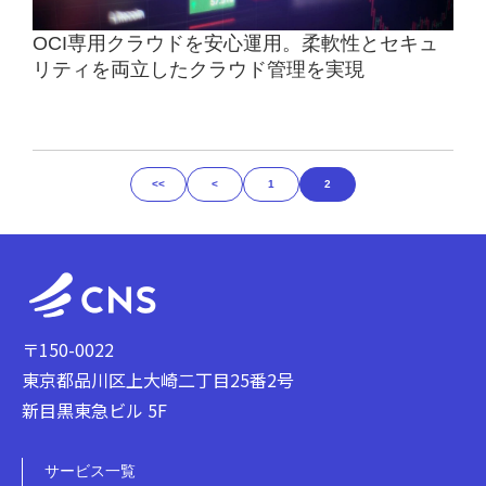
OCI専用クラウドを安心運用。柔軟性とセキュ
リティを両立したクラウド管理を実現
<<
<
1
2
〒150-0022
東京都品川区上大崎二丁目25番2号
新目黒東急ビル 5F
サービス一覧