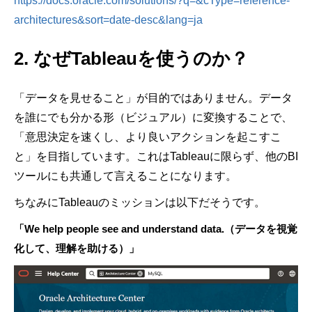
https://docs.oracle.com/solutions/?q=&cType=reference-
architectures&sort=date-desc&lang=ja
2.
なぜ
Tableau
を使うのか？
「データを見せること」が目的ではありません。データ
を誰にでも分かる形（ビジュアル）に変換することで、
「意思決定を速くし、より良いアクションを起こすこ
と」を目指しています。これは
Tableau
に限らず、他の
BI
ツールにも共通して言えることになります。
ちなみに
Tableau
のミッションは以下だそうです。
「
We help people see and understand data.
（データを視覚
化して、理解を助ける）」