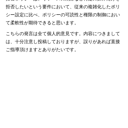
拒否したいという要件において、従来の複雑化したポリ
シー設定に比べ、ポリシーの可読性と権限の制御におい
て柔軟性が期待できると思います。
こちらの発言は全て個人的意見です。内容につきまして
は、十分注意し投稿しておりますが、誤りがあれば直接
ご指導頂けますとありがたいです。
前の記事
OCI 参照アーキテクチャの活用 –
MySQL Databaseの作成例
次の記事
Oracle APEXデータ・ローディング完
全ガイド：5つのパターンからダッシ