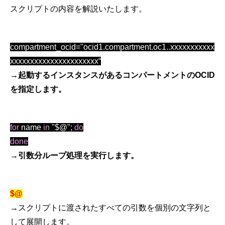
スクリプトの内容を解説いたします。
compartment_ocid="ocid1.compartment.oc1..xxxxxxxxxxx
xxxxxxxxxxxxxxxxxxxxxx“
→起動するインスタンスがあるコンパートメントの
OCID
を指定します。
for
name
in
"$@";
do
done
→引数分ループ処理を実行します。
$@
→
スクリプトに渡されたすべての引数を個別の文字列と
して展開します。