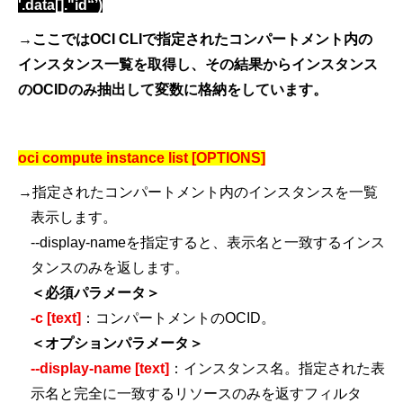
'.data[]."id“’)
→ここでは
OCI CLI
で指定されたコンパートメント内の
インスタンス一覧を取得し、その結果からインスタンス
の
OCID
のみ抽出して変数に格納をしています。
oci compute instance list [OPTIONS]
→指定されたコンパートメント内のインスタンスを一覧
表示します。
--display-name
を指定すると、表示名と一致するインス
タンスのみを返します。
＜必須パラメータ＞
-c [text]
：コンパートメントの
OCID
。
＜オプションパラメータ＞
--display-name [text]
：インスタンス名。指定された表
示名と完全に一致するリソースのみを返すフィルタ