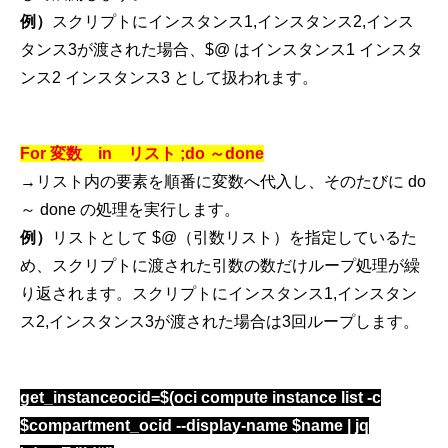
例）
スクリプトにインスタンス
1,
インスタンス
2,
インス
タンス
3
が渡された場合、
$@
はインスタンス
1
インスタ
ンス
2
インスタンス
3
として扱われます。
For
変数
in
リスト
;do
～
done
→
リスト内の要素を順番に変数へ代入し、そのたびに
do
～
done
の処理を実行します。
例）
リストとして
$@
（引数リスト）を指定しているた
め、スクリプトに渡された引数の数だけループ処理が繰
り返されます。スクリプトにインスタンス
1,
インスタン
ス
2,
インスタンス
3
が渡された場合は
3
回ループします。
get_instanceocid=$(oci compute instance list -c
$compartment_ocid --display-name $name | jq