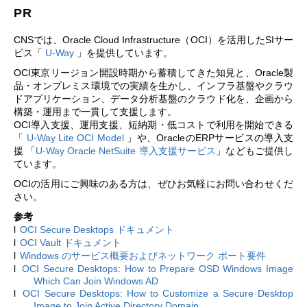
PR
CNS
では、
Oracle Cloud Infrastructure
（
OCI
）を活用した
SI
サー
ビス「
U-Way
」を提供しています。
OCI
東京リージョン開設時期から蓄積してきた知見と、
Oracle
製
品・オンプレミス環境での実績を生かし、インフラ基盤やクラウ
ドアプリケーション、データ分析基盤のクラウド化を、企画から
構築・運用まで一貫して支援します。
OCI
導入支援、運用支援、短納期・低コストで利用を開始できる
「
U-Way Lite OCI Model
」や、
Oracle
の
ERP
サービスの導入支
援 「
U-Way Oracle NetSuite
導入支援サービス
」などもご提供し
ています。
OCI
の活用にご興味のある方は、ぜひお気軽にお問い合わせくだ
さい。
参考
l
OCI Secure Desktops
ドキュメント
l
OCI Vault
ドキュメント
l
Windows
のサービス概要およびネットワーク ポート要件
l
OCI Secure Desktops: How to Prepare OSD Windows Image
Which Can Join Windows AD
l
OCI Secure Desktops: How to Customize a Secure Desktop
Image to Join Active Directory Domain