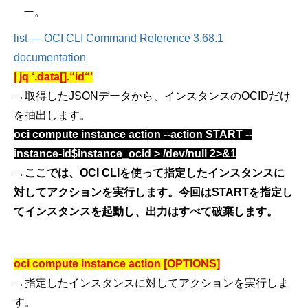
ー。
list — OCI CLI Command Reference 3.68.1
documentation
| jq ‘.data[].“id“’
→取得した
JSON
データから、インスタンスの
OCID
だけ
を抽出します。
oci compute instance action --action START --
instance-id$instance_ocid > /dev/null 2>&1
→ここでは、
OCI CLI
を使って指定したインスタンスに
対してアクションを実行します。今回は
START
を指定し
てインスタンスを起動し、出力はすべて破棄します。
oci compute instance action [OPTIONS]
→指定したインスタンスに対してアクションを実行しま
す。