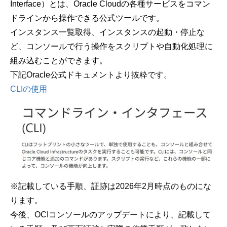
Interface
）とは、
Oracle Cloud
の各種サービスをコマン
ドラインから操作できる公式ツールです。
インスタンス一覧取得、インスタンスの起動・停止な
ど、コンソールで行う操作をスクリプトや自動化処理に
組み込むことができます。
下記
Oracle
公式ドキュメントより抜粋です。
CLIの使用
※記載している手順、証跡は
2026
年
2
月時点のものにな
ります。
今後、
OCI
コンソールのアップデートにより、記載して