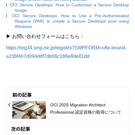
l
OCI Secure Desktops: How to Customize a Secure Desktop
Image
l
OCI Secure Desktops: How to Use a Pre-Authenticated
Request (PAR) to create a Secure Desktops pool using
Windows
▶ お問い合わせフォームはこちら：
https://reg34.smp.ne.jp/regist/is?SMPFORM=ofte-lerand-
a156f4b7d094ddf7db06c166e8de81dd
前の記事
OCI 2025 Migration Architect
Professional 認定資格の取得について
次の記事