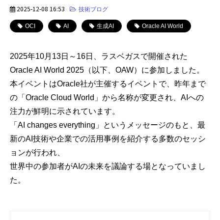
2025-12-08 16:53
技術ブログ
OCI
AI
生成AI
Oracle AI World
2025
年
10
月
13
日～
16
日、ラスベガスで開催された
Oracle AI World 2025
（以下、
OAW
）に参加しました。
本イベントは
Oracle
社が主催するイベントで、昨年まで
の「
Oracle Cloud World
」から名称が変更され、
AI
への
注力が鮮明に示されています。
「
AI changes everything
」というメッセージのもと、最
新の
AI
技術や企業での活用事例を紹介する多数のセッシ
ョンが行われ、
世界中の参加者が
AI
の未来を議論する場となっていまし
た。